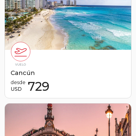
VUELO
Cancún
729
desde
USD