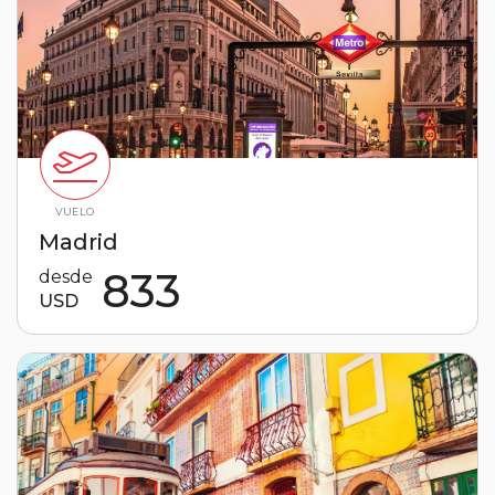
VUELO
Madrid
833
desde
USD