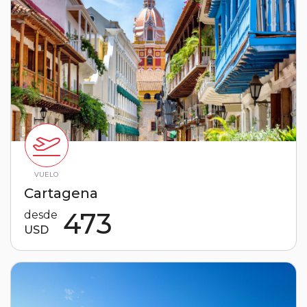
VUELO
Cartagena
473
desde
USD