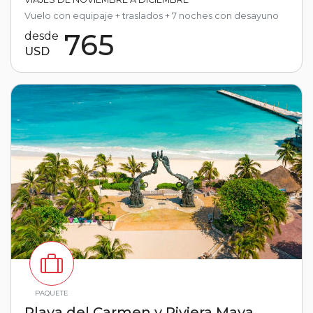
Vuelo con equipaje + traslados + 7 noches con desayuno
765
desde
USD
PAQUETE
Playa del Carmen y Riviera Maya