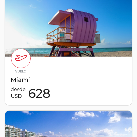
VUELO
Miami
628
desde
USD