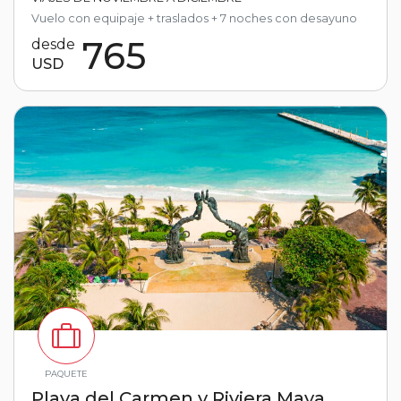
Vuelo con equipaje + traslados + 7 noches con desayuno
765
desde
USD
PAQUETE
Playa del Carmen y Riviera Maya