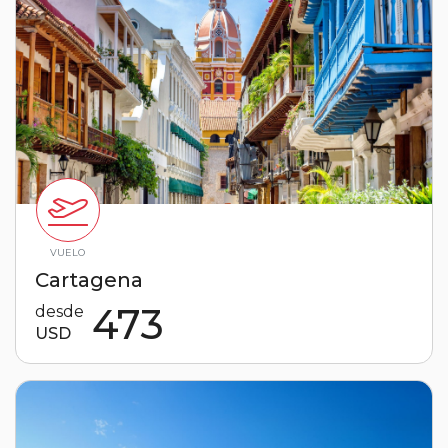
VUELO
Cartagena
473
desde
USD