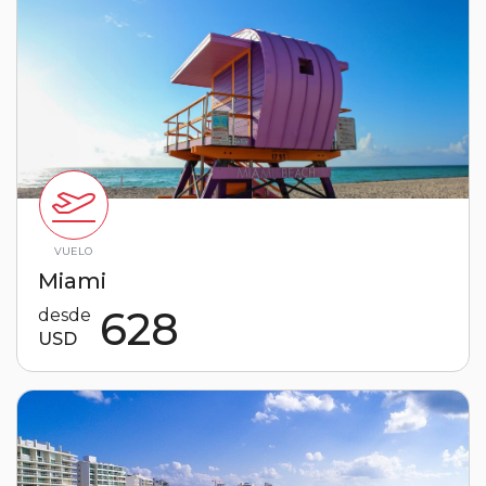
VUELO
Miami
628
desde
USD