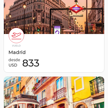
VUELO
Madrid
833
desde
USD