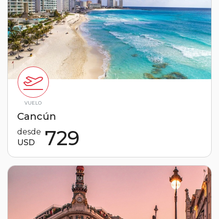
VUELO
Cancún
729
desde
USD