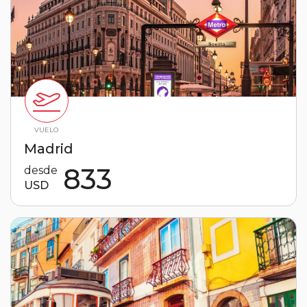
VUELO
Madrid
833
desde
USD