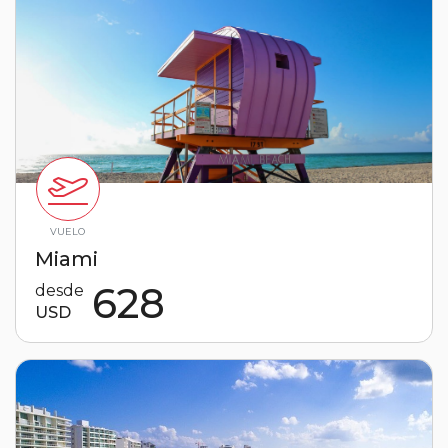
VUELO
Miami
628
desde
USD