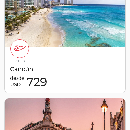
VUELO
Cancún
729
desde
USD