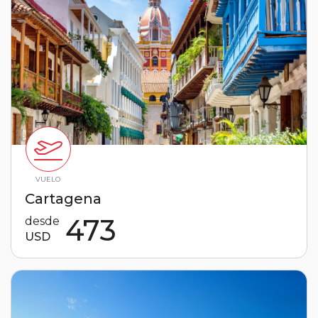
VUELO
Cartagena
473
desde
USD