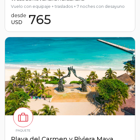
Vuelo con equipaje + traslados + 7 noches con desayuno
765
desde
USD
PAQUETE
Playa del Carmen y Riviera Maya