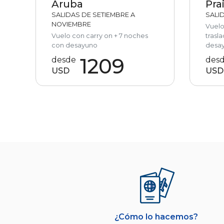
Aruba
Pra
SALIDAS DE SETIEMBRE A
SALID
NOVIEMBRE
Vuelo
Vuelo con carry on + 7 noches
trasl
con desayuno
desa
1209
desde
des
USD
USD
¿Cómo lo hacemos?