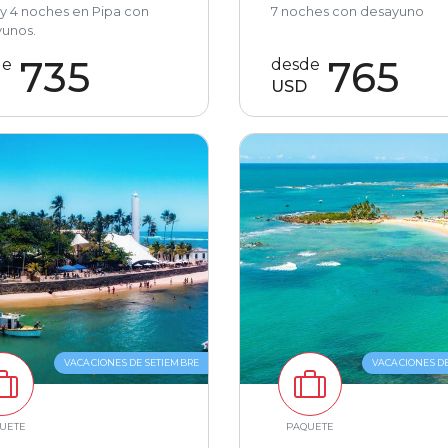
 y 4 noches en Pipa con
7 noches con desayuno
unos.
735
765
de
desde
USD
VACACIONES DE SETIEMBRE
VACACIONES D
UETE
PAQUETE