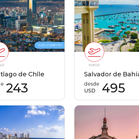
VUELO DIRECTO
LO
VUELO
tiago de Chile
Salvador de Bahí
243
495
de
desde
USD