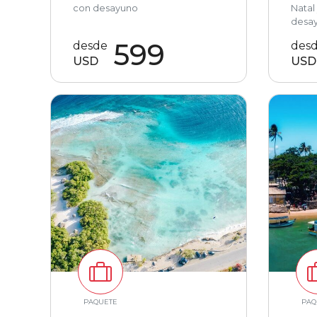
con desayuno
Natal
desay
599
desde
des
USD
USD
PAQUETE
PAQ