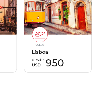
VUELO
Lisboa
950
desde
USD