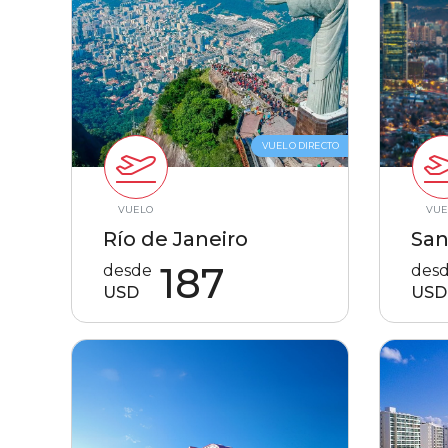
VUELO DIRECTO
VUELO
VUE
Río de Janeiro
San
187
desde
des
USD
USD