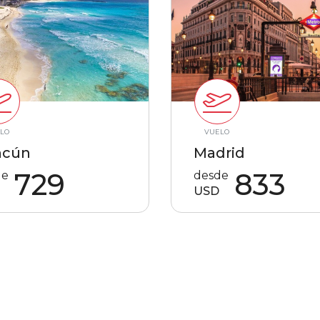
LO
VUELO
ncún
Madrid
729
833
de
desde
USD