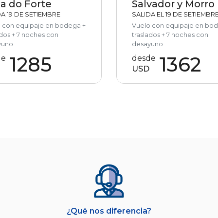
ia do Forte
Salvador y Morro
A 19 DE SETIEMBRE
SALIDA EL 19 DE SETIEMBR
 con equipaje en bodega +
Vuelo con equipaje en bo
ados + 7 noches con
traslados + 7 noches con
yuno
desayuno
1285
1362
de
desde
USD
¿Qué nos diferencia?