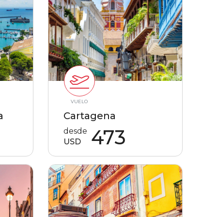
VUELO
a
Cartagena
473
desde
USD