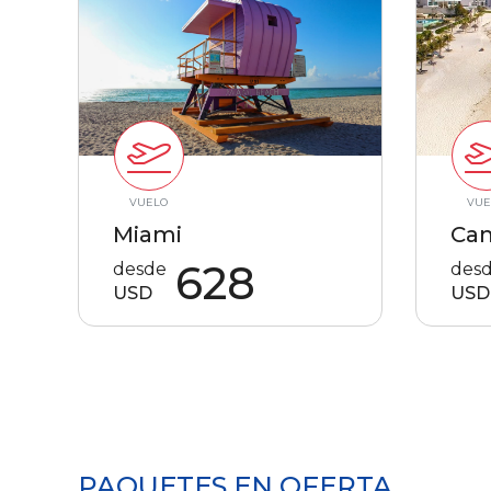
VUELO
VUE
Miami
Ca
628
desde
des
USD
USD
PAQUETES EN OFERTA