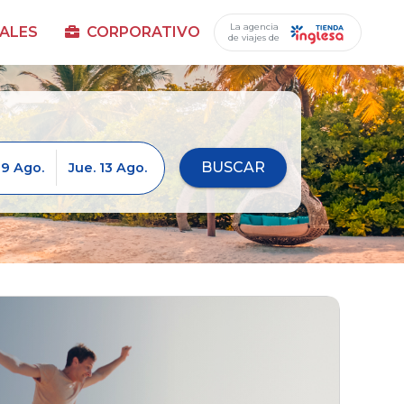
La agencia
ALES
CORPORATIVO
de viajes de
BUSCAR
9 Ago.
Jue. 13 Ago.